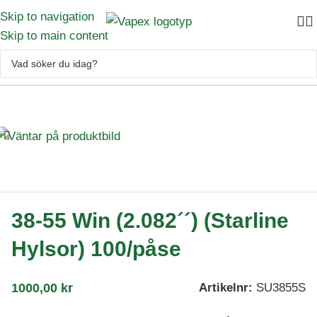
Skip to navigation
Skip to main content
Okategoriserad
–
38-55 Win (2.082´´) (Starline Hylsor) 100/påse
38-55 Win (2.082´´) (Starline
Hylsor) 100/påse
1000,00
kr
Artikelnr:
SU3855S