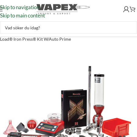
Skip to navigation
Skip to main content
Handladdning
–
Pressar
–
Enkelpress
–
Hornady Single Stage Lock-N-
Load® Iron Press® Kit W/Auto Prime